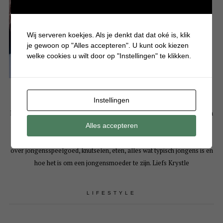
Wij serveren koekjes. Als je denkt dat dat oké is, klik
je gewoon op "Alles accepteren". U kunt ook kiezen
welke cookies u wilt door op "Instellingen" te klikken.
Instellingen
Hallo! Leuk dat je een kijkje komt nemen op mijn persoonlijke blog. Mijn
naam is Krystle en ben moeder van 3 drukke en eigenwijze jongens. Op
Alles accepteren
Batboy deel ik bijna dagelijks artikelen over gezellige dagjes uit, tips
over jongensspeelgoed, knutselen, eten, alles wat typisch jongens is en
hoe het is om een jongensmoeder te zijn. Liefs Krystle
LIFESTYLE