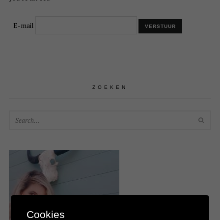
E-mail
ZOEKEN
SEA
Cookies