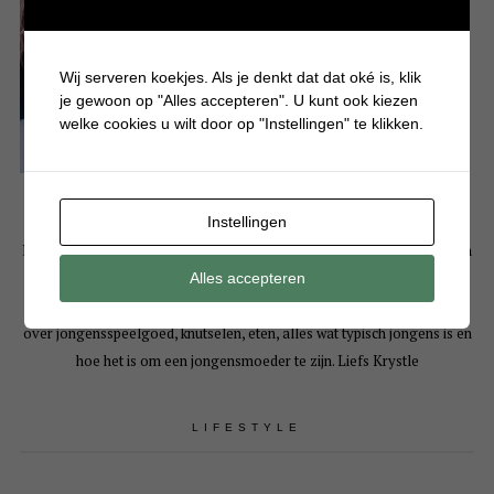
Wij serveren koekjes. Als je denkt dat dat oké is, klik
je gewoon op "Alles accepteren". U kunt ook kiezen
welke cookies u wilt door op "Instellingen" te klikken.
Instellingen
Hallo! Leuk dat je een kijkje komt nemen op mijn persoonlijke blog. Mijn
naam is Krystle en ben moeder van 3 drukke en eigenwijze jongens. Op
Alles accepteren
Batboy deel ik bijna dagelijks artikelen over gezellige dagjes uit, tips
over jongensspeelgoed, knutselen, eten, alles wat typisch jongens is en
hoe het is om een jongensmoeder te zijn. Liefs Krystle
LIFESTYLE