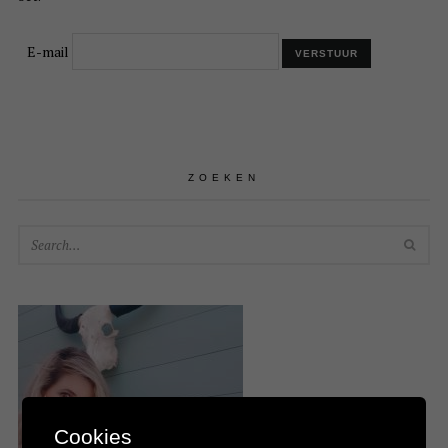
E-mail
ZOEKEN
SEA
Cookies