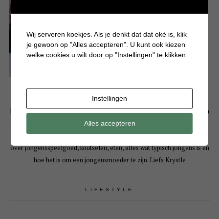
Wij serveren koekjes. Als je denkt dat dat oké is, klik
je gewoon op "Alles accepteren". U kunt ook kiezen
welke cookies u wilt door op "Instellingen" te klikken.
Instellingen
Hallo! Leuk dat je een kijkje komt nemen op mijn persoonlijke blog. Mijn
naam is Krystle en ben moeder van 3 drukke en eigenwijze jongens. Op
Alles accepteren
Batboy deel ik bijna dagelijks artikelen over gezellige dagjes uit, tips
over jongensspeelgoed, knutselen, eten, alles wat typisch jongens is en
hoe het is om een jongensmoeder te zijn. Liefs Krystle
LIFESTYLE