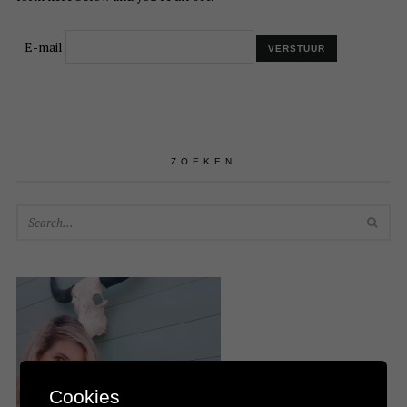
E-mail
ZOEKEN
SEA
Cookies