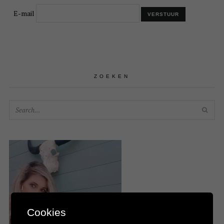
E-mail
ZOEKEN
SEA
Cookies