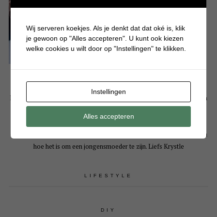
Wij serveren koekjes. Als je denkt dat dat oké is, klik
je gewoon op "Alles accepteren". U kunt ook kiezen
welke cookies u wilt door op "Instellingen" te klikken.
Instellingen
Hallo! Leuk dat je een kijkje komt nemen op mijn persoonlijke blog. Mijn
naam is Krystle en ben moeder van 3 drukke en eigenwijze jongens. Op
Alles accepteren
Batboy deel ik bijna dagelijks artikelen over gezellige dagjes uit, tips
over jongensspeelgoed, knutselen, eten, alles wat typisch jongens is en
hoe het is om een jongensmoeder te zijn. Liefs Krystle
LIFESTYLE
DIY