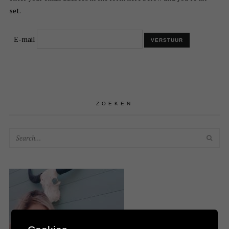
set.
E-mail
ZOEKEN
SEA