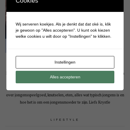
Cookies
Wij serveren koekjes. Als je denkt dat dat oké is, klik
je gewoon op "Alles accepteren". U kunt ook kiezen
welke cookies u wilt door op "Instellingen" te klikken.
Instellingen
Hallo! Leuk dat je een kijkje komt nemen op mijn persoonlijke blog. Mijn
Alles accepteren
naam is Krystle en ben moeder van 3 drukke en eigenwijze jongens. Op
Batboy deel ik bijna dagelijks artikelen over gezellige dagjes uit, tips
over jongensspeelgoed, knutselen, eten, alles wat typisch jongens is en
hoe het is om een jongensmoeder te zijn. Liefs Krystle
LIFESTYLE