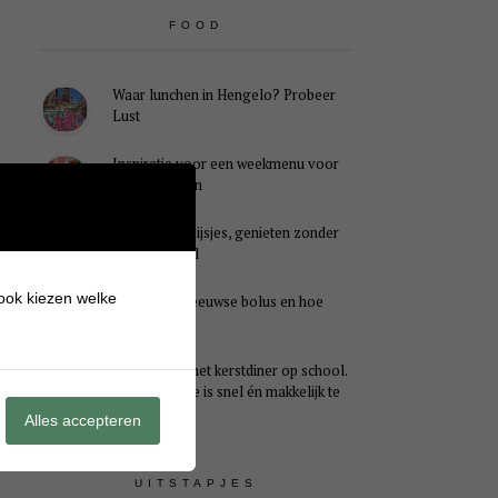
FOOD
Waar lunchen in Hengelo? Probeer
Lust
Inspiratie voor een weekmenu voor
het hele gezin
Caloriearme ijsjes, genieten zonder
schuldgevoel
 ook kiezen welke
Wat is een Zeeuwse bolus en hoe
smaakt het?
Ideaal voor het kerstdiner op school.
Dit kersthapje is snel én makkelijk te
maken
Alles accepteren
UITSTAPJES