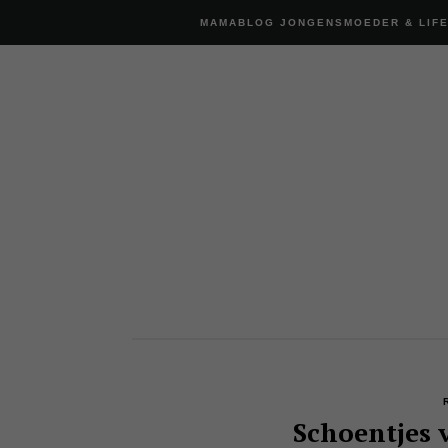
MAMABLOG JONGENSMOEDER & LIF
Schoentjes v