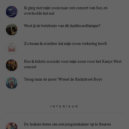
Ik ging met mijn zoon naar een concert van Sor, en
overleefde het net
Weet jij de betekenis van dit dashboardlampje?
Je
instellingen
Zo kwam ik erachter dat mijn zoon verkering heeft
kunnen
ervoor
zorgen
Hoe ik tickets scoorde voor mijn zoon voor het Kanye West
dat
concert
je
deze
Terug naar de jaren ’90 met de Backstreet Boys
inhoud
niet
kunt
zien.
Hoogstwaarschijnlijk
heb
INTERIEUR
je
Experience
uitgeschakeld.
De leukste items om een jongenskamer op te fleuren