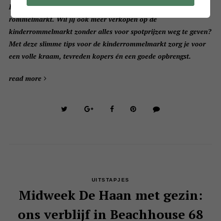
De jongens hadden laatst een flinke buit binnen gehaald op de
rommelmarkt. Wil jij ook meer verkopen op de
kinderrommelmarkt zonder alles voor spotprijzen weg te geven?
Met deze slimme tips voor de kinderrommelmarkt zorg je voor
een volle kraam, tevreden kopers én een goede opbrengst.
read more
UITSTAPJES
Midweek De Haan met gezin:
ons verblijf in Beachhouse 68