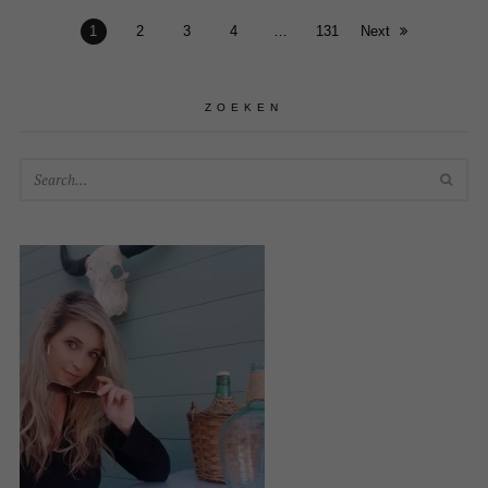
1
2
3
4
…
131
Next
ZOEKEN
SEA