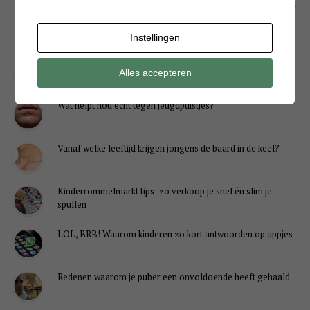
over jongensspeelgoed, knutselen, eten, alles wat typisch jongens is en
hoe het is om een jongensmoeder te zijn. Liefs Krystle
Instellingen
LIFESTYLE
Alles accepteren
Wat helpt nou écht tegen jeugdpuistjes?
Vanaf welke leeftijd krijgen jongens de baard in de keel?
Kinderrommelmarkt tips: zo verkoop je snel én slim je
spullen
LOL, BRB! Waarom kinderen zo kort antwoorden op appjes
Redenen waarom je puber een onvoldoende heeft gehaald