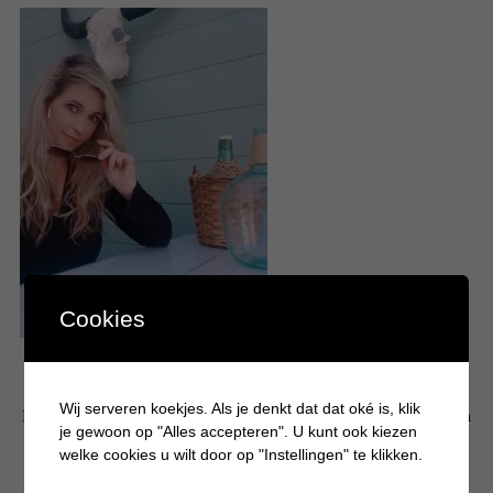
Cookies
Wij serveren koekjes. Als je denkt dat dat oké is, klik
Hallo! Leuk dat je een kijkje komt nemen op mijn persoonlijke blog. Mijn
je gewoon op "Alles accepteren". U kunt ook kiezen
naam is Krystle en ben moeder van 3 drukke en eigenwijze jongens. Op
welke cookies u wilt door op "Instellingen" te klikken.
Batboy deel ik bijna dagelijks artikelen over gezellige dagjes uit, tips