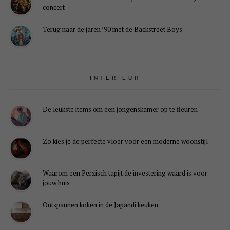
concert
je
deze
Terug naar de jaren ’90 met de Backstreet Boys
inhoud
niet
kunt
zien.
Hoogstwaarschijnlijk
heb
INTERIEUR
je
Experience
uitgeschakeld.
De leukste items om een jongenskamer op te fleuren
lingen weergeven
Zo kies je de perfecte vloer voor een moderne woonstijl
Waarom een Perzisch tapijt de investering waard is voor
jouw huis
Ontspannen koken in de Japandi keuken