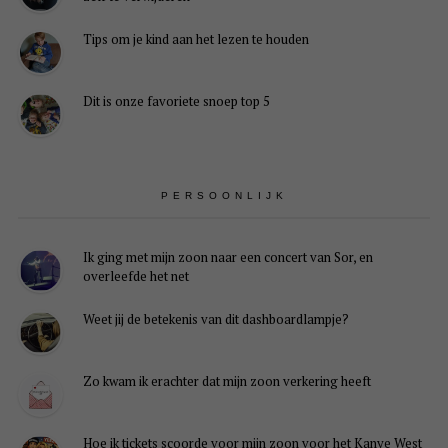
Tips om je kind aan het lezen te houden
Dit is onze favoriete snoep top 5
PERSOONLIJK
Ik ging met mijn zoon naar een concert van Sor, en
overleefde het net
Weet jij de betekenis van dit dashboardlampje?
Je
instellingen
Zo kwam ik erachter dat mijn zoon verkering heeft
kunnen
ervoor
zorgen
Hoe ik tickets scoorde voor mijn zoon voor het Kanye West
dat