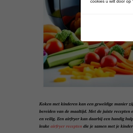
cookies u wilt door op "
Koken met kinderen kan een geweldige manier zijn
bereiden van de maaltijd. Met de juiste recepte
en veilig. Een airfryer kan daarbij een handig hulp
leuke
airfryer recepten
die je samen met je kinde