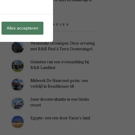
maken
UITSTAPJES
Alles accepteren
Weekendje Groningen. Onze ervaring
met B&B Pied à Terre Oostersingel
Genieten van een overnachting bij
B&B Landlust
Midweek De Haan met gezin: ons
verblijf in Beachhouse 68
Jouw droomvakantie in een Grieks
resort
Egypte: een reis door Farao’s land