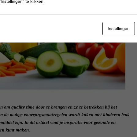
Instellingen" te klikken.
Instellingen
 om quality time door te brengen en ze te betrekken bij het
n en de nodige voorzorgsmaatregelen wordt koken met kinderen leuk
middel zijn. In dit artikel vind je inspiratie voor gezonde en
ren kunt maken.