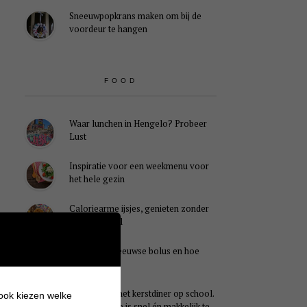
Sneeuwpopkrans maken om bij de
voordeur te hangen
FOOD
Waar lunchen in Hengelo? Probeer
Lust
Inspiratie voor een weekmenu voor
het hele gezin
Caloriearme ijsjes, genieten zonder
schuldgevoel
Wat is een Zeeuwse bolus en hoe
smaakt het?
Ideaal voor het kerstdiner op school.
 ook kiezen welke
Dit kersthapje is snel én makkelijk te