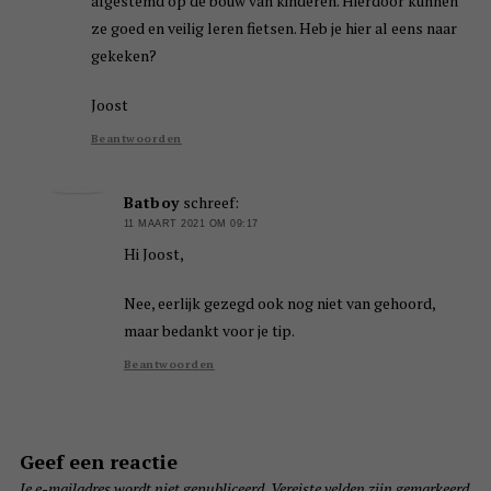
afgestemd op de bouw van kinderen. Hierdoor kunnen
ze goed en veilig leren fietsen. Heb je hier al eens naar
gekeken?
Joost
Beantwoorden
Batboy
schreef:
11 MAART 2021 OM 09:17
Hi Joost,
Nee, eerlijk gezegd ook nog niet van gehoord,
maar bedankt voor je tip.
Beantwoorden
Geef een reactie
Je e-mailadres wordt niet gepubliceerd.
Vereiste velden zijn gemarkeerd