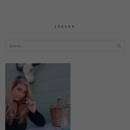
ZOEKEN
SEA