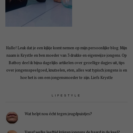
Hallo! Leuk dat je een kijkje komt nemen op mijn persoonlijke blog. Mijn
naam is Krystle en ben moeder van 3 drukke en eigenwijze jongens. Op
Batboy deel ik bijna dagelijks artikelen over gezellige dagjes uit, tips
over jongensspeelgoed, knutselen, eten, alles wat typisch jongens is en
hoe het is om een jongensmoeder te zijn. Liefs Krystle
LIFESTYLE
Wat helpt nou écht tegen jeugdpuistjes?
Vanaf welke leeftijd krijgen jongens de baard in de keel?