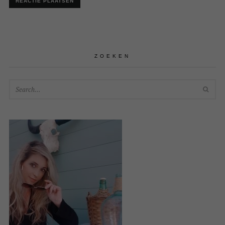
ZOEKEN
SEA