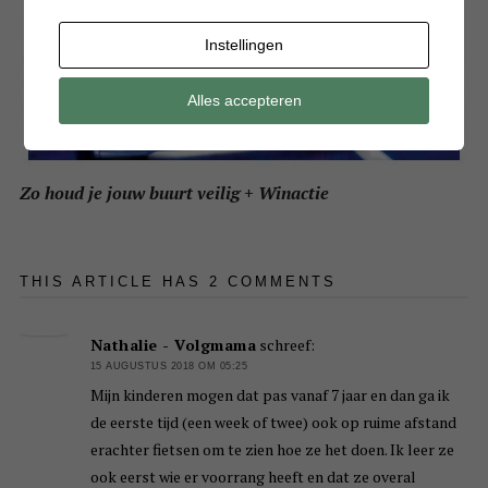
Instellingen
Alles accepteren
Zo houd je jouw buurt veilig + Winactie
THIS ARTICLE HAS 2 COMMENTS
Nathalie - Volgmama
schreef:
15 AUGUSTUS 2018 OM 05:25
Mijn kinderen mogen dat pas vanaf 7 jaar en dan ga ik
de eerste tijd (een week of twee) ook op ruime afstand
erachter fietsen om te zien hoe ze het doen. Ik leer ze
ook eerst wie er voorrang heeft en dat ze overal