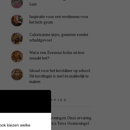
Lust
Inspiratie voor een weekmenu voor
het hele gezin
Caloriearme ijsjes, genieten zonder
schuldgevoel
Wat is een Zeeuwse bolus en hoe
smaakt het?
Ideaal voor het kerstdiner op school.
Dit kersthapje is snel én makkelijk te
maken
UITSTAPJES
Weekendje Groningen. Onze ervaring
met B&B Pied à Terre Oostersingel
 ook kiezen welke