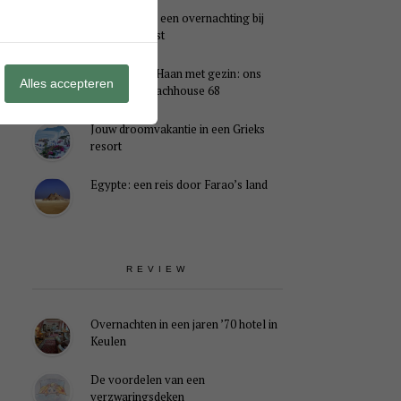
Genieten van een overnachting bij
B&B Landlust
Midweek De Haan met gezin: ons
Alles accepteren
verblijf in Beachhouse 68
Jouw droomvakantie in een Grieks
resort
Egypte: een reis door Farao’s land
REVIEW
Overnachten in een jaren ’70 hotel in
Keulen
De voordelen van een
verzwaringsdeken