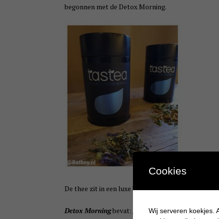
begonnen met de Detox Morning.
Cookies
De thee zit in een luxe blik en wanneer je de deksel
Detox Morning
bevat:
groene thee matcha, citroenme
Wij serveren koekjes. A