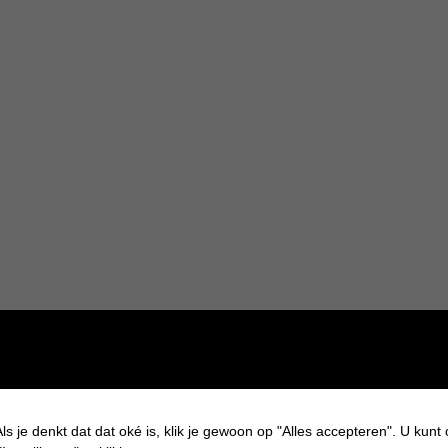
 eraf haalt komt de heerlijke geur je tegemoet!
lisse, mate green, natuurlijke smaakversterkers (citroen-abrikoos
ls je denkt dat dat oké is, klik je gewoon op "Alles accepteren". U kunt