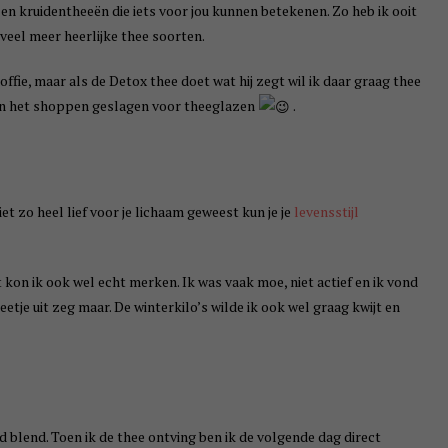
 en kruidentheeën die iets voor jou kunnen betekenen. Zo heb ik ooit
veel meer heerlijke thee soorten.
offie, maar als de Detox thee doet wat hij zegt wil ik daar graag thee
 aan het shoppen geslagen voor theeglazen
.
iet zo heel lief voor je lichaam geweest kun je je
levensstijl
t kon ik ook wel echt merken. Ik was vaak moe, niet actief en ik vond
beetje uit zeg maar. De winterkilo’s wilde ik ook wel graag kwijt en
 blend. Toen ik de thee ontving ben ik de volgende dag direct