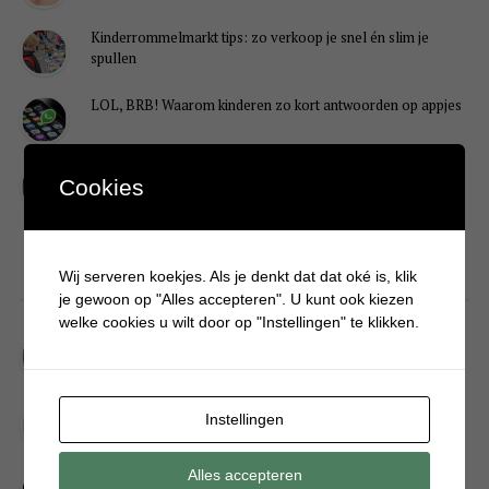
Kinderrommelmarkt tips: zo verkoop je snel én slim je
spullen
LOL, BRB! Waarom kinderen zo kort antwoorden op appjes
Redenen waarom je puber een onvoldoende heeft gehaald
Cookies
Wij serveren koekjes. Als je denkt dat dat oké is, klik
DIY
je gewoon op "Alles accepteren". U kunt ook kiezen
welke cookies u wilt door op "Instellingen" te klikken.
Simpele DIY: Maak een geurroos van watten
Kerstengel maken van een houten wasknijper
Instellingen
Alles accepteren
Sneeuwpopkrans maken om bij de voordeur te hangen