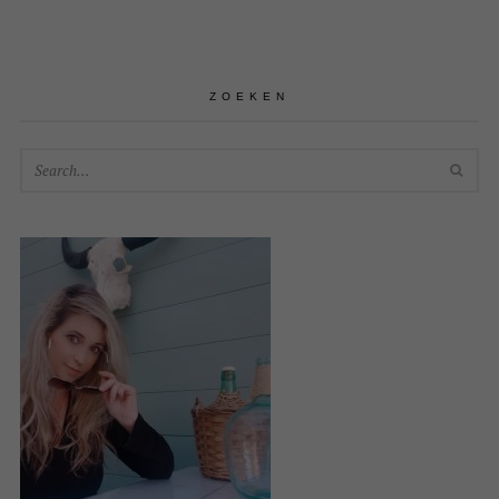
ZOEKEN
SEA