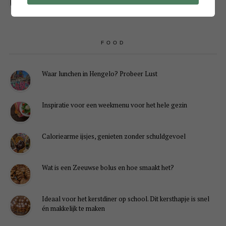
FOOD
Waar lunchen in Hengelo? Probeer Lust
Inspiratie voor een weekmenu voor het hele gezin
Caloriearme ijsjes, genieten zonder schuldgevoel
Wat is een Zeeuwse bolus en hoe smaakt het?
Ideaal voor het kerstdiner op school. Dit kersthapje is snel
én makkelijk te maken