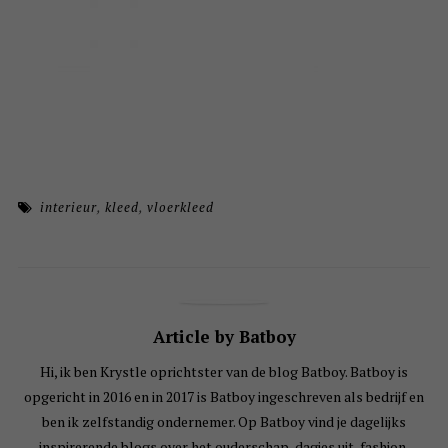
interieur
,
kleed
,
vloerkleed
Article by Batboy
Hi, ik ben Krystle oprichtster van de blog Batboy. Batboy is
opgericht in 2016 en in 2017 is Batboy ingeschreven als bedrijf en
ben ik zelfstandig ondernemer. Op Batboy vind je dagelijks
inspirerende blogs over het ouderschap, dagjes uit, fashion,