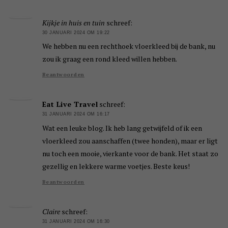
Kijkje in huis en tuin
schreef:
30 JANUARI 2024 OM 19:22
We hebben nu een rechthoek vloerkleed bij de bank, nu
zou ik graag een rond kleed willen hebben.
Beantwoorden
Eat Live Travel
schreef:
31 JANUARI 2024 OM 16:17
Wat een leuke blog. Ik heb lang getwijfeld of ik een
vloerkleed zou aanschaffen (twee honden), maar er ligt
nu toch een mooie, vierkante voor de bank. Het staat zo
gezellig en lekkere warme voetjes. Beste keus!
Beantwoorden
Claire
schreef:
31 JANUARI 2024 OM 16:30