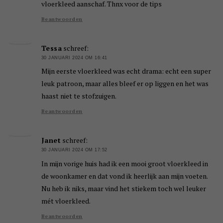
vloerkleed aanschaf. Thnx voor de tips
Beantwoorden
Tessa
schreef:
30 JANUARI 2024 OM 16:41
Mijn eerste vloerkleed was echt drama: echt een super
leuk patroon, maar alles bleef er op liggen en het was
haast niet te stofzuigen.
Beantwoorden
Janet
schreef:
30 JANUARI 2024 OM 17:52
In mijn vorige huis had ik een mooi groot vloerkleed in
de woonkamer en dat vond ik heerlijk aan mijn voeten.
Nu heb ik niks, maar vind het stiekem toch wel leuker
mét vloerkleed.
Beantwoorden