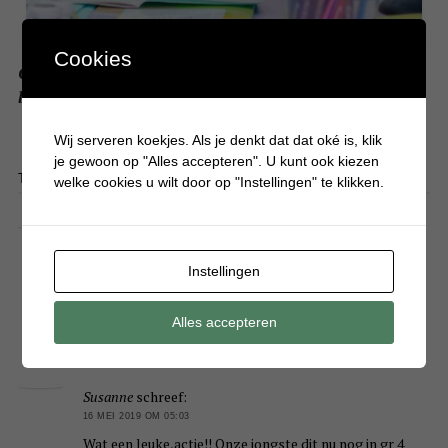
Cookies
Originele ideeën voor een afscheidscadeau van het
laatste schooljaar
Wij serveren koekjes. Als je denkt dat dat oké is, klik
je gewoon op "Alles accepteren". U kunt ook kiezen
THIS ARTICLE HAS 14 COMMENTS
welke cookies u wilt door op "Instellingen" te klikken.
Femke
schreef:
16 MEI 2019 OM 04:39
Instellingen
Ik doe graag mee!
Mijn jongens zitten nu in groep 1, 3 en 6.
Alles accepteren
Beantwoorden
Susanne
schreef:
16 MEI 2019 OM 05:03
Wat een leuke,actie!! Onze jongste dit nu nog in gr 4