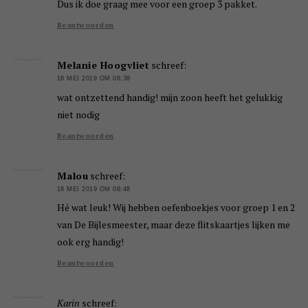
Dus ik doe graag mee voor een groep 3 pakket.
Beantwoorden
Melanie Hoogvliet
schreef:
18 MEI 2019 OM 08:38
wat ontzettend handig! mijn zoon heeft het gelukkig
niet nodig
Beantwoorden
Malou
schreef:
18 MEI 2019 OM 08:48
Hé wat leuk! Wij hebben oefenboekjes voor groep 1 en 2
van De Bijlesmeester, maar deze flitskaartjes lijken me
ook erg handig!
Beantwoorden
Karin
schreef: