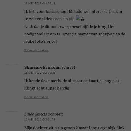
18 MEI 2019 OM 09:17
Ik heb voor basisschool Mikado wel interesse. Leuk in
te zetten tijdens een circuit.
Leuk dat je dit onderwerp beschrijft in je blog. Het
nodigt wel uit om te lezen; je manier van schrijven en de
leuke foto’s er bij!
Beantwoorden
Skincarebynaomi
schreef:
18 MEI 2019 OM 09:35
Ik kende deze methode al, maar de kaartjes nog niet.
Klinkt echt super handig!
Beantwoorden
Linda Smeets
schreef:
19 MEI 2019 OM 11:33
Mijn dochter zit nu in groep 2 maar loopt eigenlijk flink