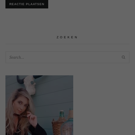
ZOEKEN
SEA