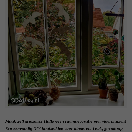
Maak zelf griezelige Halloween raamdecoratie met vleermuizen!
Een eenvoudig DIY knutselidee voor kinderen. Leuk, goedkoop,