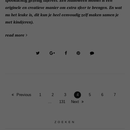
spookachtig gezellig tafereel. Een Halloween mobiel is een
originele en creatieve manier om extra sfeer te brengen. En wat
nu het leuke is, dit kun je heel eenvoudig zelf maken samen je
met kind(eren).
read more
Previous
1
2
3
4
5
6
7
…
131
Next
ZOEKEN