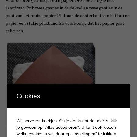
Voor de oren gebruik je bruin papier. Deze bevestig je met
ijzerdraad. Prik twee gaatjes in de deksel en twee gaatjes in de
punt van het bruine papier. Plak aan de achterkant van het bruine
papier een stukje plakband. Zo voorkom je dat het papier gaat
scheuren.
Cookies
Wij serveren koekjes. Als je denkt dat dat oké is, klik
je gewoon op "Alles accepteren". U kunt ook kiezen
welke cookies u wilt door op "Instellingen" te klikken.