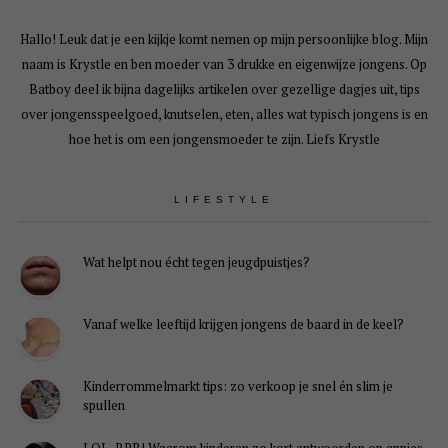
Hallo! Leuk dat je een kijkje komt nemen op mijn persoonlijke blog. Mijn
naam is Krystle en ben moeder van 3 drukke en eigenwijze jongens. Op
Batboy deel ik bijna dagelijks artikelen over gezellige dagjes uit, tips
over jongensspeelgoed, knutselen, eten, alles wat typisch jongens is en
hoe het is om een jongensmoeder te zijn. Liefs Krystle
LIFESTYLE
Wat helpt nou écht tegen jeugdpuistjes?
Vanaf welke leeftijd krijgen jongens de baard in de keel?
Kinderrommelmarkt tips: zo verkoop je snel én slim je
spullen
LOL, BRB! Waarom kinderen zo kort antwoorden op appjes