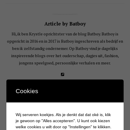
Article by Batboy
Hi, ik ben Krystle oprichtster van de blog Batboy. Batboy is
opgericht in 2016 en in 2017 is Batboy ingeschreven als bedrijf en
ben ik zelfstandig ondernemer. Op Batboy vind je dagelijks
inspirerende blogs over het ouderschap, dagjes uit, fashion,
jongens speelgoed, persoonlijke verhalen en meer.
Cookies
YOU MAY ALSO LIKE
Wij serveren koekjes. Als je denkt dat dat oké is, klik
je gewoon op "Alles accepteren". U kunt ook kiezen
welke cookies u wilt door op "Instellingen" te klikken.