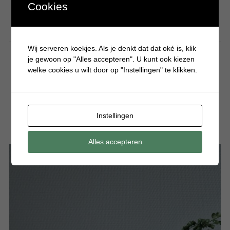
Cookies
Wij serveren koekjes. Als je denkt dat dat oké is, klik
je gewoon op "Alles accepteren". U kunt ook kiezen
welke cookies u wilt door op "Instellingen" te klikken.
DIY
Zo maak je een super leuke
Sinterklaas surprise
Instellingen
21 NOVEMBER 2022
Alles accepteren