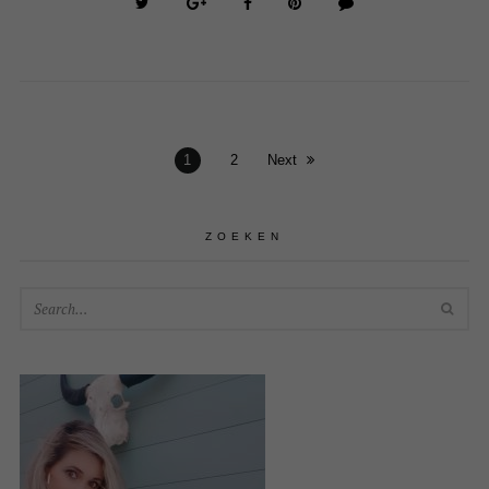
1
2
Next
ZOEKEN
SEA