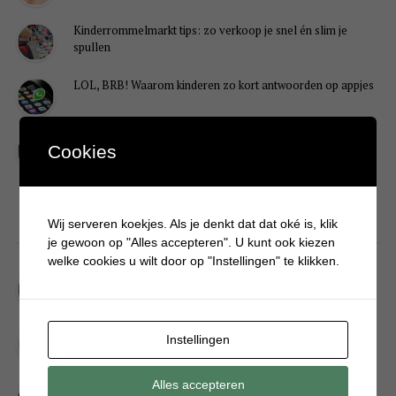
Kinderrommelmarkt tips: zo verkoop je snel én slim je
spullen
LOL, BRB! Waarom kinderen zo kort antwoorden op appjes
Redenen waarom je puber een onvoldoende heeft gehaald
Cookies
Wij serveren koekjes. Als je denkt dat dat oké is, klik
DIY
je gewoon op "Alles accepteren". U kunt ook kiezen
welke cookies u wilt door op "Instellingen" te klikken.
Simpele DIY: Maak een geurroos van watten
Kerstengel maken van een houten wasknijper
Instellingen
Alles accepteren
Sneeuwpopkrans maken om bij de voordeur te hangen