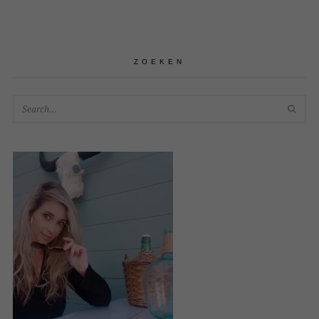
ZOEKEN
SEA