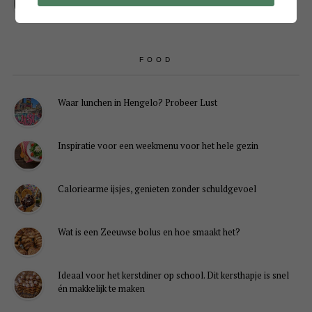
FOOD
Waar lunchen in Hengelo? Probeer Lust
Inspiratie voor een weekmenu voor het hele gezin
Caloriearme ijsjes, genieten zonder schuldgevoel
Wat is een Zeeuwse bolus en hoe smaakt het?
Ideaal voor het kerstdiner op school. Dit kersthapje is snel
én makkelijk te maken