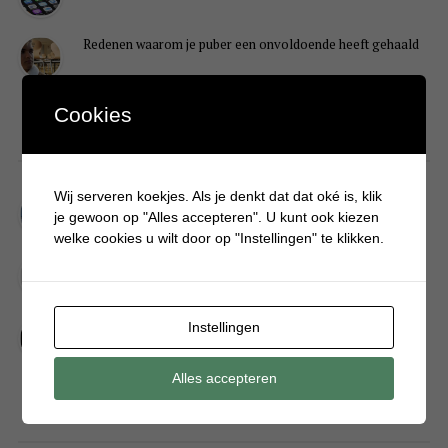
Redenen waarom je puber een onvoldoende heeft gehaald
Cookies
DIY
Wij serveren koekjes. Als je denkt dat dat oké is, klik
Simpele DIY: Maak een geurroos van watten
je gewoon op "Alles accepteren". U kunt ook kiezen
welke cookies u wilt door op "Instellingen" te klikken.
Kerstengel maken van een houten wasknijper
Sneeuwpopkrans maken om bij de voordeur te hangen
Instellingen
Alles accepteren
FOOD