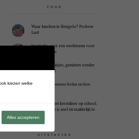
FOOD
Waar lunchen in Hengelo? Probeer
Lust
Inspiratie voor een weekmenu voor
het hele gezin
Caloriearme ijsjes, genieten zonder
schuldgevoel
 ook kiezen welke
Wat is een Zeeuwse bolus en hoe
smaakt het?
Ideaal voor het kerstdiner op school.
Dit kersthapje is snel én makkelijk te
maken
Alles accepteren
UITSTAPJES