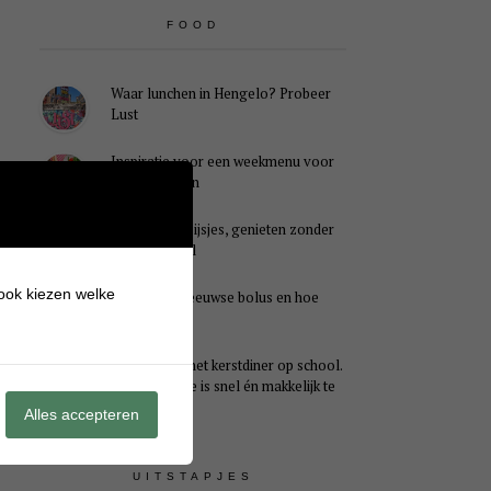
FOOD
Waar lunchen in Hengelo? Probeer
Lust
Inspiratie voor een weekmenu voor
het hele gezin
Caloriearme ijsjes, genieten zonder
schuldgevoel
 ook kiezen welke
Wat is een Zeeuwse bolus en hoe
smaakt het?
Ideaal voor het kerstdiner op school.
Dit kersthapje is snel én makkelijk te
maken
Alles accepteren
UITSTAPJES