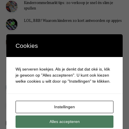
Kinderrommelmarkt tips: zo verkoop je snel én slim je
spullen
LOL, BRB! Waarom kinderen zo kort antwoorden op appjes
Redenen waarom je puber een onvoldoende heeft gehaald
Cookies
DIY
Wij serveren koekjes. Als je denkt dat dat oké is, klik
je gewoon op "Alles accepteren". U kunt ook kiezen
welke cookies u wilt door op "Instellingen" te klikken.
Simpele DIY: Maak een geurroos van watten
Kerstengel maken van een houten wasknijper
Instellingen
Sneeuwpopkrans maken om bij de voordeur te hangen
Alles accepteren