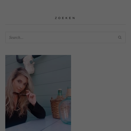
ZOEKEN
SEA