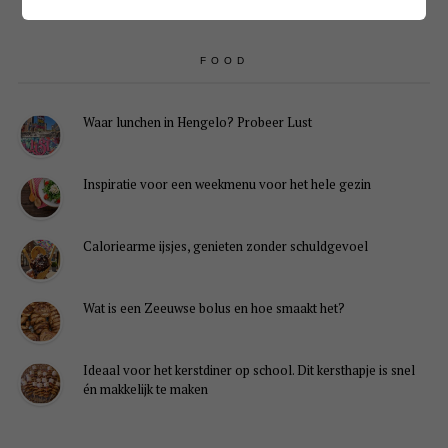
FOOD
Waar lunchen in Hengelo? Probeer Lust
Inspiratie voor een weekmenu voor het hele gezin
Caloriearme ijsjes, genieten zonder schuldgevoel
Wat is een Zeeuwse bolus en hoe smaakt het?
Ideaal voor het kerstdiner op school. Dit kersthapje is snel
én makkelijk te maken