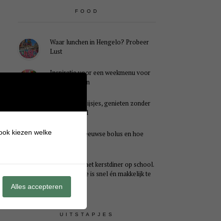
FOOD
Waar lunchen in Hengelo? Probeer
Lust
Inspiratie voor een weekmenu voor
het hele gezin
Caloriearme ijsjes, genieten zonder
schuldgevoel
 ook kiezen welke
Wat is een Zeeuwse bolus en hoe
smaakt het?
Ideaal voor het kerstdiner op school.
Dit kersthapje is snel én makkelijk te
maken
Alles accepteren
UITSTAPJES