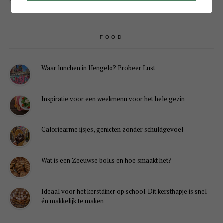
FOOD
Waar lunchen in Hengelo? Probeer Lust
Inspiratie voor een weekmenu voor het hele gezin
Caloriearme ijsjes, genieten zonder schuldgevoel
Wat is een Zeeuwse bolus en hoe smaakt het?
Ideaal voor het kerstdiner op school. Dit kersthapje is snel
én makkelijk te maken