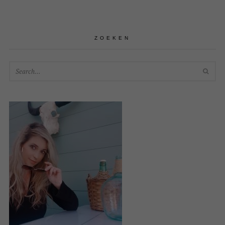
ZOEKEN
SEA