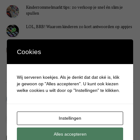
Kinderrommelmarkt tips: zo verkoop je snel én slim je
spullen
LOL, BRB! Waarom kinderen zo kort antwoorden op appjes
Redenen waarom je puber een onvoldoende heeft gehaald
Cookies
DIY
Wij serveren koekjes. Als je denkt dat dat oké is, klik
je gewoon op "Alles accepteren". U kunt ook kiezen
welke cookies u wilt door op "Instellingen" te klikken.
Simpele DIY: Maak een geurroos van watten
Kerstengel maken van een houten wasknijper
Instellingen
Sneeuwpopkrans maken om bij de voordeur te hangen
Alles accepteren