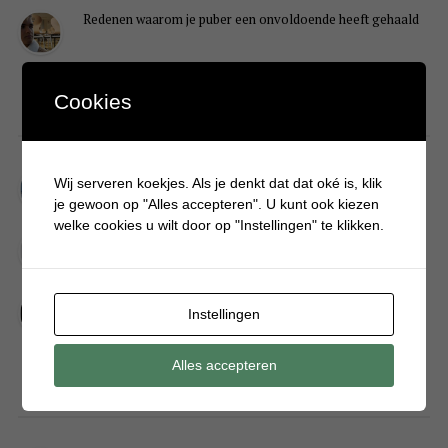
Redenen waarom je puber een onvoldoende heeft gehaald
Cookies
DIY
Simpele DIY: Maak een geurroos van watten
Wij serveren koekjes. Als je denkt dat dat oké is, klik
je gewoon op "Alles accepteren". U kunt ook kiezen
welke cookies u wilt door op "Instellingen" te klikken.
Kerstengel maken van een houten wasknijper
Sneeuwpopkrans maken om bij de voordeur te hangen
Instellingen
Alles accepteren
FOOD