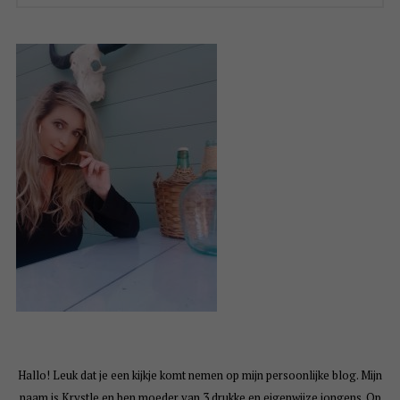
Hallo! Leuk dat je een kijkje komt nemen op mijn persoonlijke blog. Mijn
naam is Krystle en ben moeder van 3 drukke en eigenwijze jongens. Op