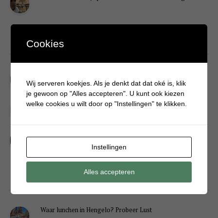
Cookies
DIY
Simpele DIY: Maak een geurroos van watten
Wij serveren koekjes. Als je denkt dat dat oké is, klik
je gewoon op "Alles accepteren". U kunt ook kiezen
Kerstengel maken van een houten wasknijper
welke cookies u wilt door op "Instellingen" te klikken.
Sneeuwpopkrans maken om bij de voordeur te hangen
Instellingen
Alles accepteren
FOOD
Waar lunchen in Hengelo? Probeer Lust