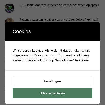
LOL, BRB! Waarom kinderen zo kort antwoorden op appjes
Redenen waarom je puber een onvoldoende heeft gehaald
Cookies
DIY
Wij serveren koekjes. Als je denkt dat dat oké is, klik
je gewoon op "Alles accepteren". U kunt ook kiezen
Simpele DIY: Maak een geurroos van watten
welke cookies u wilt door op "Instellingen" te klikken.
Kerstengel maken van een houten wasknijper
Instellingen
Sneeuwpopkrans maken om bij de voordeur te hangen
Alles accepteren