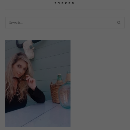
ZOEKEN
SEA