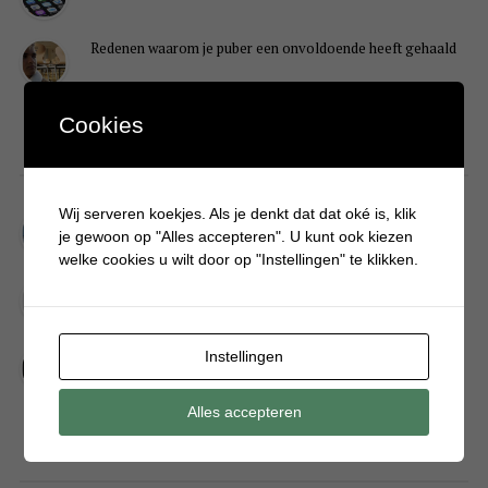
Redenen waarom je puber een onvoldoende heeft gehaald
Cookies
DIY
Wij serveren koekjes. Als je denkt dat dat oké is, klik
Simpele DIY: Maak een geurroos van watten
je gewoon op "Alles accepteren". U kunt ook kiezen
welke cookies u wilt door op "Instellingen" te klikken.
Kerstengel maken van een houten wasknijper
Sneeuwpopkrans maken om bij de voordeur te hangen
Instellingen
Alles accepteren
FOOD