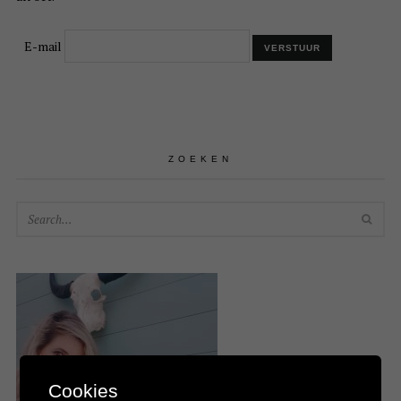
E-mail
ZOEKEN
SEA
Cookies