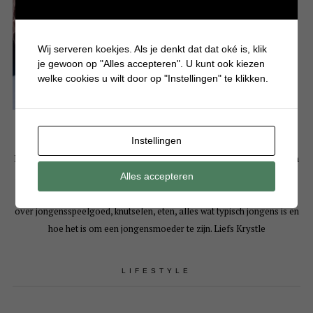
Wij serveren koekjes. Als je denkt dat dat oké is, klik
je gewoon op "Alles accepteren". U kunt ook kiezen
welke cookies u wilt door op "Instellingen" te klikken.
Instellingen
Hallo! Leuk dat je een kijkje komt nemen op mijn persoonlijke blog. Mijn
naam is Krystle en ben moeder van 3 drukke en eigenwijze jongens. Op
Alles accepteren
Batboy deel ik bijna dagelijks artikelen over gezellige dagjes uit, tips
over jongensspeelgoed, knutselen, eten, alles wat typisch jongens is en
hoe het is om een jongensmoeder te zijn. Liefs Krystle
LIFESTYLE