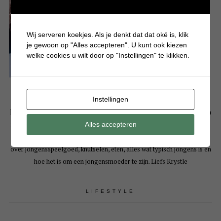
Wij serveren koekjes. Als je denkt dat dat oké is, klik
je gewoon op "Alles accepteren". U kunt ook kiezen
welke cookies u wilt door op "Instellingen" te klikken.
Instellingen
Hallo! Leuk dat je een kijkje komt nemen op mijn persoonlijke blog. Mijn
naam is Krystle en ben moeder van 3 drukke en eigenwijze jongens. Op
Alles accepteren
Batboy deel ik bijna dagelijks artikelen over gezellige dagjes uit, tips
over jongensspeelgoed, knutselen, eten, alles wat typisch jongens is en
hoe het is om een jongensmoeder te zijn. Liefs Krystle
LIFESTYLE