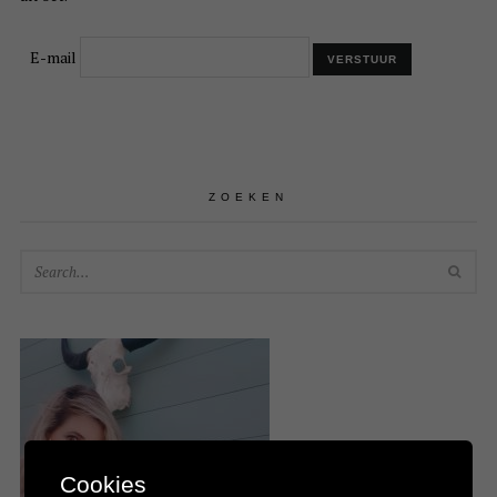
E-mail
ZOEKEN
SEA
Cookies