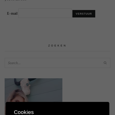
E-mail
ZOEKEN
SEA
Cookies