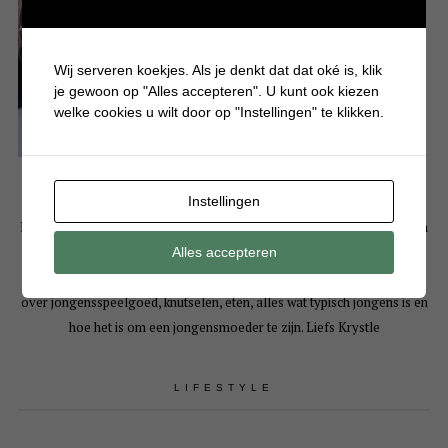
Wij serveren koekjes. Als je denkt dat dat oké is, klik
je gewoon op "Alles accepteren". U kunt ook kiezen
welke cookies u wilt door op "Instellingen" te klikken.
Instellingen
Hallo! Leuk dat je een kijkje komt nemen op mijn persoonlijke blog. Mijn
naam is Krystle en ben moeder van 3 drukke en eigenwijze jongens. Op
Alles accepteren
Batboy deel ik bijna dagelijks artikelen over gezellige dagjes uit, tips
over jongensspeelgoed, knutselen, eten, alles wat typisch jongens is en
hoe het is om een jongensmoeder te zijn. Liefs Krystle
LIFESTYLE