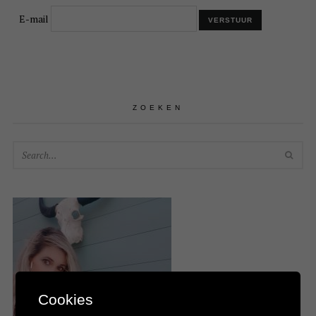
E-mail
ZOEKEN
SEA
Cookies