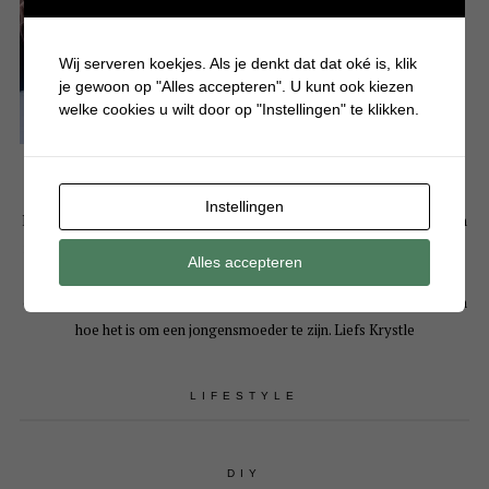
Wij serveren koekjes. Als je denkt dat dat oké is, klik
je gewoon op "Alles accepteren". U kunt ook kiezen
welke cookies u wilt door op "Instellingen" te klikken.
Instellingen
Hallo! Leuk dat je een kijkje komt nemen op mijn persoonlijke blog. Mijn
naam is Krystle en ben moeder van 3 drukke en eigenwijze jongens. Op
Alles accepteren
Batboy deel ik bijna dagelijks artikelen over gezellige dagjes uit, tips
over jongensspeelgoed, knutselen, eten, alles wat typisch jongens is en
hoe het is om een jongensmoeder te zijn. Liefs Krystle
LIFESTYLE
DIY