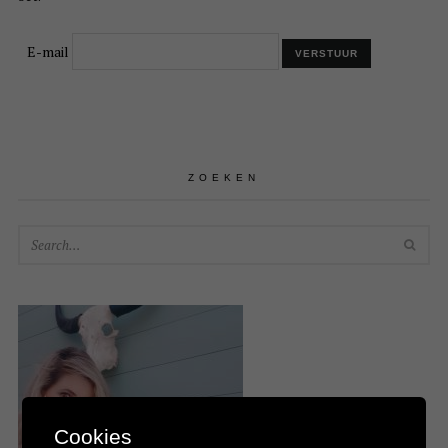
E-mail
ZOEKEN
SEA
Cookies