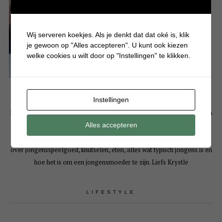
Wij serveren koekjes. Als je denkt dat dat oké is, klik
je gewoon op "Alles accepteren". U kunt ook kiezen
welke cookies u wilt door op "Instellingen" te klikken.
Instellingen
Hallo! Leuk dat je een kijkje komt nemen op mijn persoonlijke blog. Mijn
naam is Krystle en ben moeder van 3 drukke en eigenwijze jongens. Op
Alles accepteren
Batboy deel ik bijna dagelijks artikelen over gezellige dagjes uit, tips
over jongensspeelgoed, knutselen, eten, alles wat typisch jongens is en
hoe het is om een jongensmoeder te zijn. Liefs Krystle
LIFESTYLE