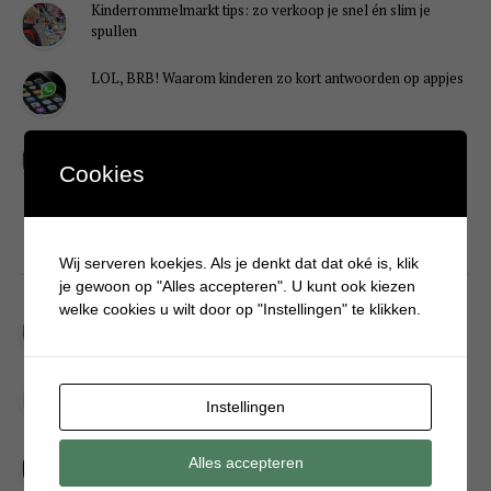
Kinderrommelmarkt tips: zo verkoop je snel én slim je
spullen
LOL, BRB! Waarom kinderen zo kort antwoorden op appjes
Redenen waarom je puber een onvoldoende heeft gehaald
Cookies
DIY
Wij serveren koekjes. Als je denkt dat dat oké is, klik
je gewoon op "Alles accepteren". U kunt ook kiezen
welke cookies u wilt door op "Instellingen" te klikken.
Simpele DIY: Maak een geurroos van watten
Kerstengel maken van een houten wasknijper
Instellingen
Sneeuwpopkrans maken om bij de voordeur te hangen
Alles accepteren