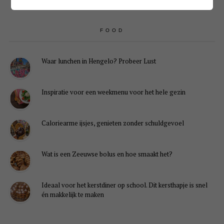
FOOD
Waar lunchen in Hengelo? Probeer Lust
Inspiratie voor een weekmenu voor het hele gezin
Caloriearme ijsjes, genieten zonder schuldgevoel
Wat is een Zeeuwse bolus en hoe smaakt het?
Ideaal voor het kerstdiner op school. Dit kersthapje is snel
én makkelijk te maken