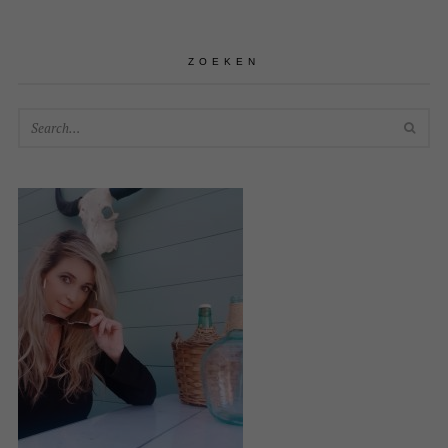
ZOEKEN
SEA