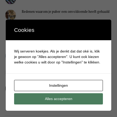
Redenen waarom je puber een onvoldoende heeft gehaald
Cookies
DIY
Wij serveren koekjes. Als je denkt dat dat oké is, klik
Simpele DIY: Maak een geurroos van watten
je gewoon op "Alles accepteren". U kunt ook kiezen
welke cookies u wilt door op "Instellingen" te klikken.
Kerstengel maken van een houten wasknijper
Sneeuwpopkrans maken om bij de voordeur te hangen
Instellingen
Alles accepteren
FOOD