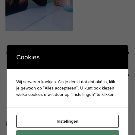
Hallo! Leuk dat je een kijkje komt nemen op mijn persoonlijke blog. Mijn
Cookies
naam is Krystle en ben moeder van 3 drukke en eigenwijze jongens. Op
Batboy deel ik bijna dagelijks artikelen over gezellige dagjes uit, tips
over jongensspeelgoed, knutselen, eten, alles wat typisch jongens is en
Wij serveren koekjes. Als je denkt dat dat oké is, klik
hoe het is om een jongensmoeder te zijn. Liefs Krystle
je gewoon op "Alles accepteren". U kunt ook kiezen
welke cookies u wilt door op "Instellingen" te klikken.
LIFESTYLE
Wat helpt nou écht tegen jeugdpuistjes?
Instellingen