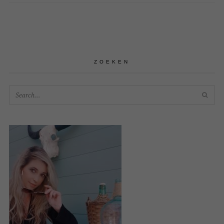
ZOEKEN
SEA