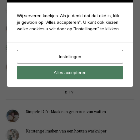
Vanaf welke leeftijd krijgen jongens de baard in de keel?
Wij serveren koekjes. Als je denkt dat dat oké is, klik
je gewoon op "Alles accepteren". U kunt ook kiezen
Kinderrommelmarkt tips: zo verkoop je snel én slim je
welke cookies u wilt door op "Instellingen" te klikken.
spullen
LOL, BRB! Waarom kinderen zo kort antwoorden op appjes
Instellingen
Redenen waarom je puber een onvoldoende heeft gehaald
Alles accepteren
DIY
Simpele DIY: Maak een geurroos van watten
Kerstengel maken van een houten wasknijper