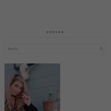
ZOEKEN
SEA