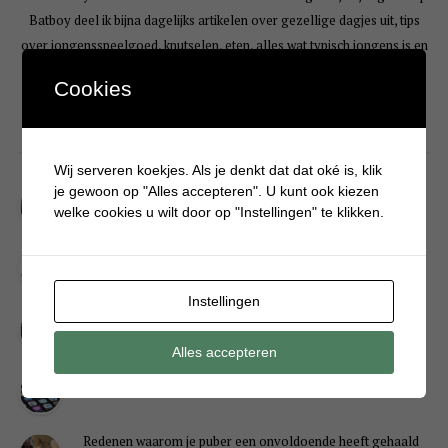
Batboy deel ik bijna dagelijks artikelen over gezellige dagjes uit, tips
over jongensspeelgoed, knutselen, eten, alles wat typisch jongens is en
hoe het is om een jongensmoeder te zijn. Liefs Krystle
Cookies
LIFESTYLE
Wij serveren koekjes. Als je denkt dat dat oké is, klik
je gewoon op "Alles accepteren". U kunt ook kiezen
Wat helpt nou écht tegen jeugdpuistjes?
welke cookies u wilt door op "Instellingen" te klikken.
Vanaf welke leeftijd krijgen jongens de baard in de keel?
Instellingen
Kinderrommelmarkt tips: zo verkoop je snel én slim je
spullen
Alles accepteren
LOL, BRB! Waarom kinderen zo kort antwoorden op appjes
Redenen waarom je puber een onvoldoende heeft gehaald