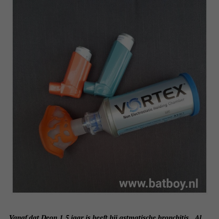
Vanaf dat Deon 1,5 jaar is heeft hij astmatische bronchitis. Al