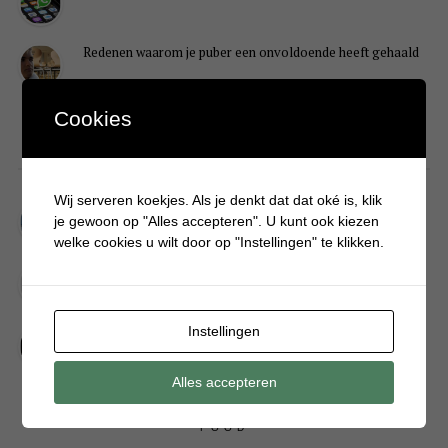
Redenen waarom je puber een onvoldoende heeft gehaald
Cookies
DIY
Wij serveren koekjes. Als je denkt dat dat oké is, klik
Simpele DIY: Maak een geurroos van watten
je gewoon op "Alles accepteren". U kunt ook kiezen
welke cookies u wilt door op "Instellingen" te klikken.
Kerstengel maken van een houten wasknijper
Instellingen
Sneeuwpopkrans maken om bij de voordeur te hangen
Alles accepteren
FOOD