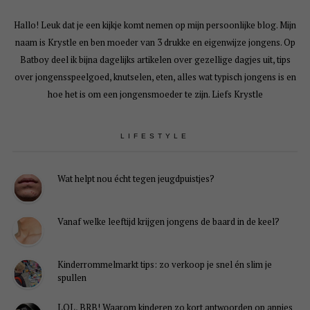
Hallo! Leuk dat je een kijkje komt nemen op mijn persoonlijke blog. Mijn
naam is Krystle en ben moeder van 3 drukke en eigenwijze jongens. Op
Batboy deel ik bijna dagelijks artikelen over gezellige dagjes uit, tips
over jongensspeelgoed, knutselen, eten, alles wat typisch jongens is en
hoe het is om een jongensmoeder te zijn. Liefs Krystle
LIFESTYLE
Wat helpt nou écht tegen jeugdpuistjes?
Vanaf welke leeftijd krijgen jongens de baard in de keel?
Kinderrommelmarkt tips: zo verkoop je snel én slim je
spullen
LOL, BRB! Waarom kinderen zo kort antwoorden op appjes