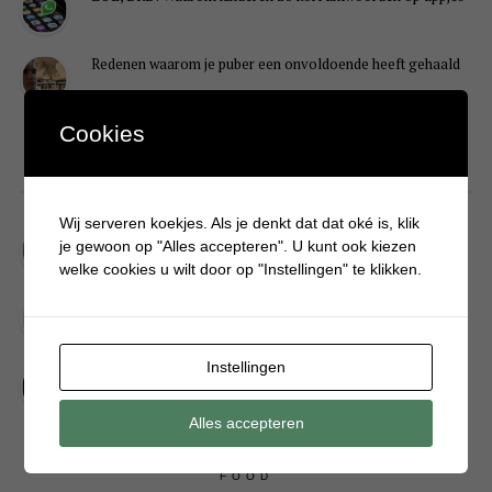
Redenen waarom je puber een onvoldoende heeft gehaald
Cookies
DIY
Wij serveren koekjes. Als je denkt dat dat oké is, klik
Simpele DIY: Maak een geurroos van watten
je gewoon op "Alles accepteren". U kunt ook kiezen
welke cookies u wilt door op "Instellingen" te klikken.
Kerstengel maken van een houten wasknijper
Instellingen
Sneeuwpopkrans maken om bij de voordeur te hangen
Alles accepteren
FOOD