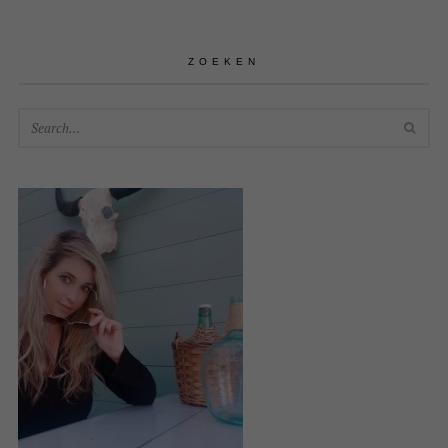
ZOEKEN
SEA