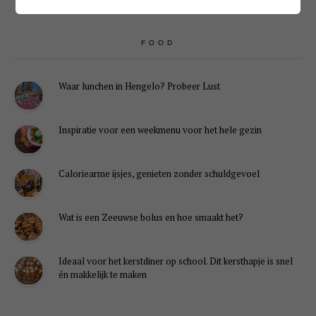
FOOD
Waar lunchen in Hengelo? Probeer Lust
Inspiratie voor een weekmenu voor het hele gezin
Caloriearme ijsjes, genieten zonder schuldgevoel
Wat is een Zeeuwse bolus en hoe smaakt het?
Ideaal voor het kerstdiner op school. Dit kersthapje is snel
én makkelijk te maken