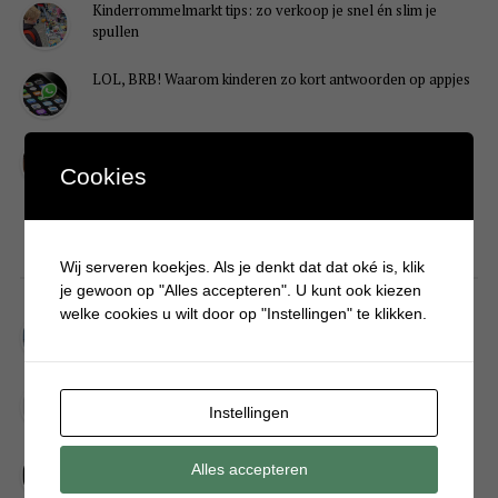
Kinderrommelmarkt tips: zo verkoop je snel én slim je
spullen
LOL, BRB! Waarom kinderen zo kort antwoorden op appjes
Redenen waarom je puber een onvoldoende heeft gehaald
Cookies
DIY
Wij serveren koekjes. Als je denkt dat dat oké is, klik
je gewoon op "Alles accepteren". U kunt ook kiezen
welke cookies u wilt door op "Instellingen" te klikken.
Simpele DIY: Maak een geurroos van watten
Kerstengel maken van een houten wasknijper
Instellingen
Sneeuwpopkrans maken om bij de voordeur te hangen
Alles accepteren