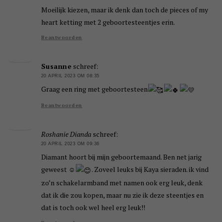
Moeilijk kiezen, maar ik denk dan toch de pieces of my
heart ketting met 2 geboortesteentjes erin.
Beantwoorden
Susanne
schreef:
20 APRIL 2023 OM 08:35
Graag een ring met geboortesteen
Beantwoorden
Roshanie Dianda
schreef:
20 APRIL 2023 OM 09:36
Diamant hoort bij mijn geboortemaand. Ben net jarig
geweest ☺
. Zoveel leuks bij Kaya sieraden. ik vind
zo’n schakelarmband met namen ook erg leuk, denk
dat ik die zou kopen, maar nu zie ik deze steentjes en
dat is toch ook wel heel erg leuk!!