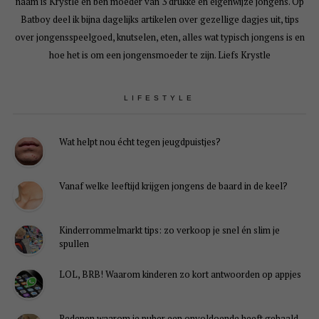
naam is Krystle en ben moeder van 3 drukke en eigenwijze jongens. Op
Batboy deel ik bijna dagelijks artikelen over gezellige dagjes uit, tips
over jongensspeelgoed, knutselen, eten, alles wat typisch jongens is en
hoe het is om een jongensmoeder te zijn. Liefs Krystle
LIFESTYLE
Wat helpt nou écht tegen jeugdpuistjes?
Vanaf welke leeftijd krijgen jongens de baard in de keel?
Kinderrommelmarkt tips: zo verkoop je snel én slim je
spullen
LOL, BRB! Waarom kinderen zo kort antwoorden op appjes
Redenen waarom je puber een onvoldoende heeft gehaald