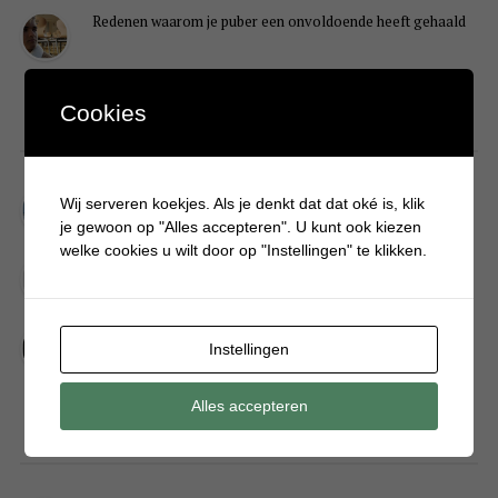
Redenen waarom je puber een onvoldoende heeft gehaald
Cookies
DIY
Simpele DIY: Maak een geurroos van watten
Wij serveren koekjes. Als je denkt dat dat oké is, klik
je gewoon op "Alles accepteren". U kunt ook kiezen
welke cookies u wilt door op "Instellingen" te klikken.
Kerstengel maken van een houten wasknijper
Sneeuwpopkrans maken om bij de voordeur te hangen
Instellingen
Alles accepteren
FOOD