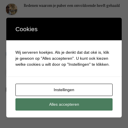
Redenen waarom je puber een onvoldoende heeft gehaald
Cookies
DIY
Simpele DIY: Maak een geurroos van watten
Wij serveren koekjes. Als je denkt dat dat oké is, klik
je gewoon op "Alles accepteren". U kunt ook kiezen
welke cookies u wilt door op "Instellingen" te klikken.
Kerstengel maken van een houten wasknijper
Sneeuwpopkrans maken om bij de voordeur te hangen
Instellingen
Alles accepteren
FOOD