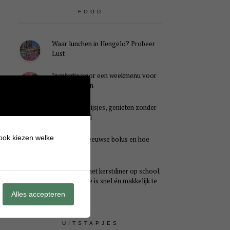
FOOD
Waar lunchen in Hengelo? Probeer
Lust
Inspiratie voor een weekmenu voor
het hele gezin
Caloriearme ijsjes, genieten zonder
schuldgevoel
 ook kiezen welke
Wat is een Zeeuwse bolus en hoe
smaakt het?
Ideaal voor het kerstdiner op school.
Dit kersthapje is snel én makkelijk te
maken
Alles accepteren
UITSTAPJES