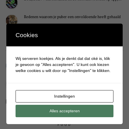
Redenen waarom je puber een onvoldoende heeft gehaald
Cookies
DIY
Wij serveren koekjes. Als je denkt dat dat oké is, klik
Simpele DIY: Maak een geurroos van watten
je gewoon op "Alles accepteren". U kunt ook kiezen
welke cookies u wilt door op "Instellingen" te klikken.
Kerstengel maken van een houten wasknijper
Instellingen
Sneeuwpopkrans maken om bij de voordeur te hangen
Alles accepteren
FOOD