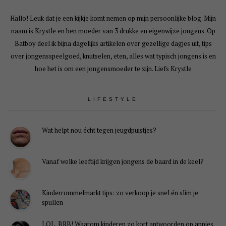
Hallo! Leuk dat je een kijkje komt nemen op mijn persoonlijke blog. Mijn
naam is Krystle en ben moeder van 3 drukke en eigenwijze jongens. Op
Batboy deel ik bijna dagelijks artikelen over gezellige dagjes uit, tips
over jongensspeelgoed, knutselen, eten, alles wat typisch jongens is en
hoe het is om een jongensmoeder te zijn. Liefs Krystle
LIFESTYLE
Wat helpt nou écht tegen jeugdpuistjes?
Vanaf welke leeftijd krijgen jongens de baard in de keel?
Kinderrommelmarkt tips: zo verkoop je snel én slim je
spullen
LOL, BRB! Waarom kinderen zo kort antwoorden op appjes