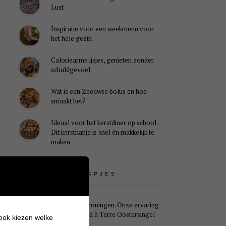
Lust
Inspiratie voor een weekmenu voor
het hele gezin
Caloriearme ijsjes, genieten zonder
schuldgevoel
Wat is een Zeeuwse bolus en hoe
smaakt het?
Ideaal voor het kerstdiner op school.
Dit kersthapje is snel én makkelijk te
maken
UITSTAPJES
Weekendje Groningen. Onze ervaring
met B&B Pied à Terre Oostersingel
 ook kiezen welke