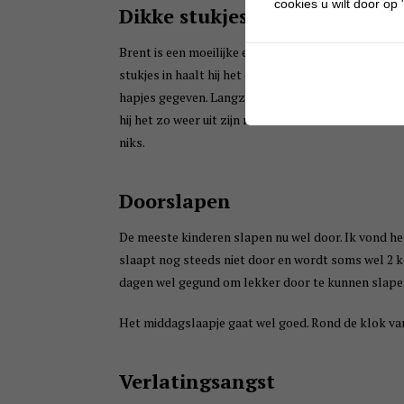
cookies u wilt door op "
Dikke stukjes
Brent is een moeilijke eter, want hij lust bijna niks
stukjes in haalt hij het er zo met zijn handje weer
hapjes gegeven. Langzaam heb ik het weer opgebouwd
hij het zo weer uit zijn mond. Deon en Sten waren w
niks.
Doorslapen
De meeste kinderen slapen nu wel door. Ik vond het
slaapt nog steeds niet door en wordt soms wel 2 kee
dagen wel gegund om lekker door te kunnen slapen 
Het middagslaapje gaat wel goed. Rond de klok van 
Verlatingsangst