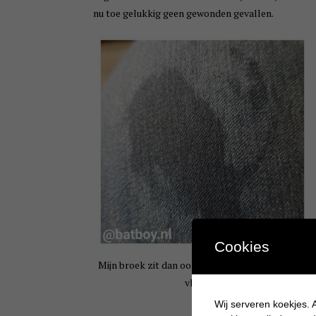
nu toe gelukkig geen gewonden gevallen.
Cookies
Mijn broek zit dan ook helemaal onder de natte
vlekken
Wij serveren koekjes. A