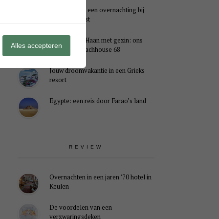
Genieten van een overnachting bij
B&B Landlust
Midweek De Haan met gezin: ons
Alles accepteren
verblijf in Beachhouse 68
Jouw droomvakantie in een Grieks
resort
Egypte: een reis door Farao’s land
REVIEW
Overnachten in een jaren ’70 hotel in
Keulen
De voordelen van een
verzwaringsdeken