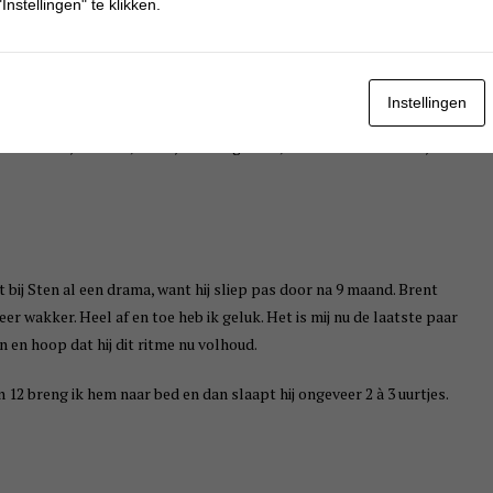
Instellingen" te klikken.
. Wanneer ik hem een fruit- of groentehapje geef en er zitten dikke
 uit. Ik ben dus maar eerst weer van voor af aan begonnen en hem baby
Instellingen
 en nu begint hij het wel te eten. Maar wil hij niet meer dan haalt
el makkelijke eters, maar ja dat zegt niks, want nu lust Deon bijna
 bij Sten al een drama, want hij sliep pas door na 9 maand. Brent
r wakker. Heel af en toe heb ik geluk. Het is mij nu de laatste paar
en hoop dat hij dit ritme nu volhoud.
12 breng ik hem naar bed en dan slaapt hij ongeveer 2 à 3 uurtjes.