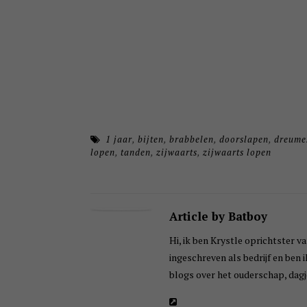
1 jaar
,
bijten
,
brabbelen
,
doorslapen
,
dreume
lopen
,
tanden
,
zijwaarts
,
zijwaarts lopen
Article by Batboy
Hi, ik ben Krystle oprichtster va
ingeschreven als bedrijf en ben 
blogs over het ouderschap, dagje