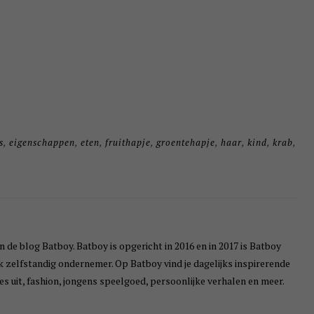
s
,
eigenschappen
,
eten
,
fruithapje
,
groentehapje
,
haar
,
kind
,
krab
,
n de blog Batboy. Batboy is opgericht in 2016 en in 2017 is Batboy
ik zelfstandig ondernemer. Op Batboy vind je dagelijks inspirerende
s uit, fashion, jongens speelgoed, persoonlijke verhalen en meer.