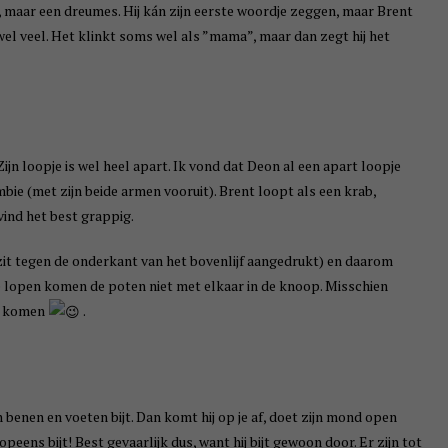
meer, maar een dreumes. Hij kán zijn eerste woordje zeggen, maar Brent
 wel veel. Het klinkt soms wel als ”mama”, maar dan zegt hij het
ijn loopje is wel heel apart. Ik vond dat Deon al een apart loopje
mbie (met zijn beide armen vooruit). Brent loopt als een krab,
 vind het best grappig.
zit tegen de onderkant van het bovenlijf aangedrukt) en daarom
te lopen komen de poten niet met elkaar in de knoop. Misschien
op komen
.
n benen en voeten bijt. Dan komt hij op je af, doet zijn mond open
peens bijt! Best gevaarlijk dus, want hij bijt gewoon door. Er zijn tot